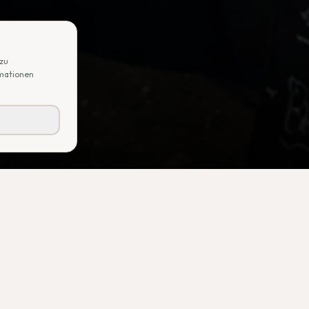
 zu
rmationen